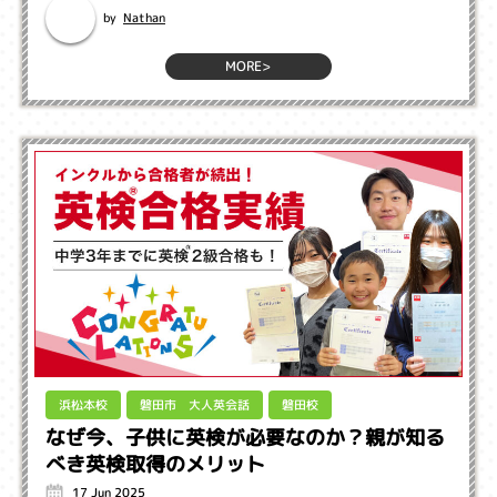
Nathan
by
MORE>
磐田市 大人英会話
浜松本校
磐田校
なぜ今、子供に英検が必要なのか？親が知る
べき英検取得のメリット
17 Jun 2025