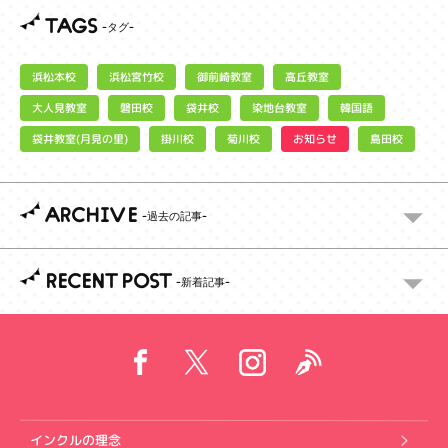
TAGS
浜松宮竹校
御前崎教室
浜松本校
高丘教室
大人見教室
染地台教室
磐田校
袋井校
韓国語
袋井教室(月見の里)
お知らせ
掛川校
菊川校
島田校
ARCHIVE
RECENT POST
インクルの理念