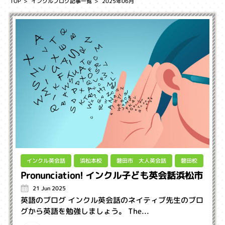
TOP
インクルブログ記事一覧
2025年06月
磐田市 大人英会話
インクル英会話
浜松本校
磐田校
Pronunciation! インクル子ども英会話浜松市
21 Jun 2025
英語のブログ インクル英会話のネイティブ先生のブロ
グから英語を勉強しましょう。 The...