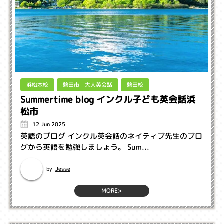
磐田市 大人英会話
浜松本校
磐田校
Summertime blog インクル子ども英会話浜
松市
12 Jun 2025
英語のブログ インクル英会話のネイティブ先生のブロ
グから英語を勉強しましょう。 Sum...
Jesse
by
MORE>