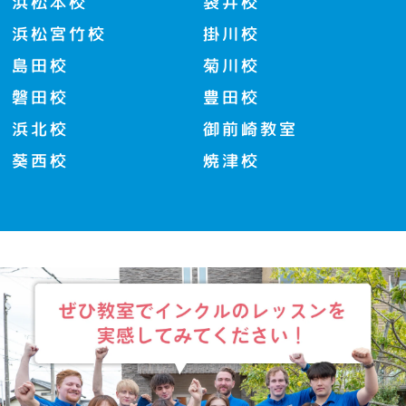
浜松本校
袋井校
浜松宮竹校
掛川校
島田校
菊川校
磐田校
豊田校
浜北校
御前崎教室
葵西校
焼津校