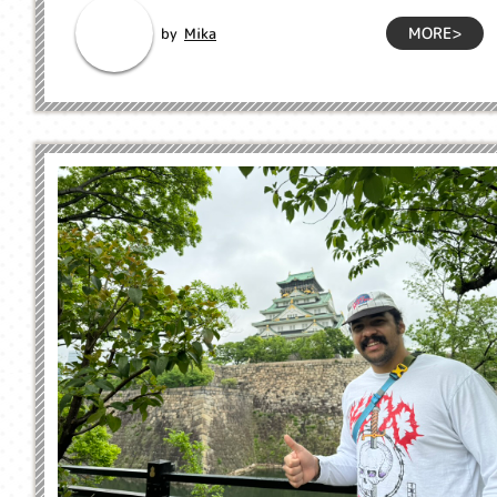
MORE>
Mika
by