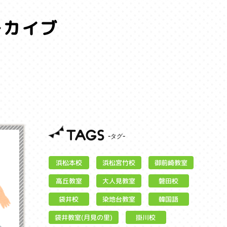
ーカイブ
。
TAGS
浜松宮竹校
御前崎教室
浜松本校
大人見教室
高丘教室
磐田校
染地台教室
袋井校
韓国語
袋井教室(月見の里)
掛川校