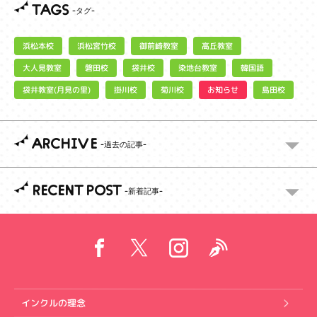
TAGS
浜松宮竹校
御前崎教室
浜松本校
高丘教室
大人見教室
染地台教室
磐田校
袋井校
韓国語
袋井教室(月見の里)
お知らせ
掛川校
菊川校
島田校
ARCHIVE
RECENT POST
インクルの理念