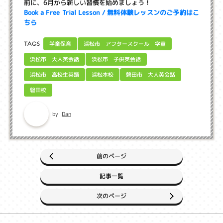
前に、6月から新しい習慣を始めましょう！
Book a Free Trial Lesson / 無料体験レッスンのご予約はこ
ちら
浜松市 アフタースクール 学童
学童保育
TAGS
浜松市 大人英会話
浜松市 子供英会話
浜松市 高校生英語
磐田市 大人英会話
浜松本校
磐田校
Dan
by
前のページ
記事一覧
次のページ