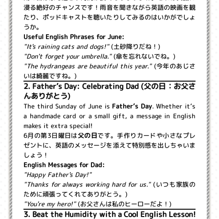
浸る絶好のチャンスです！雨音を聞きながら英語の映画を観
たり、ポッドキャストを聴いたりしてみるのはいかがでしょ
うか。
Useful English Phrases for June:
"It's raining cats and dogs!"
(土砂降りだね！)
"Don't forget your umbrella."
(傘を忘れないでね。)
"The hydrangeas are beautiful this year."
(今年のあじさ
いは綺麗ですね。)
2. Father’s Day: Celebrating Dad (父の日：お父さ
んありがとう)
The third Sunday of June is
Father’s Day
. Whether it’s
a handmade card or a small gift, a message in English
makes it extra special!
6月の第3日曜日は
父の日
です。手作りカードや小さなプレ
ゼントに、英語のメッセージを添えて特別感を出しちゃいま
しょう！
English Messages for Dad:
"Happy Father's Day!"
"Thanks for always working hard for us."
(いつも家族の
ために頑張ってくれてありがとう。)
"You're my hero!"
(お父さんは私のヒーローだよ！)
3. Beat the Humidity with a Cool English Lesson!