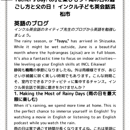
ごし方と父の日！ インクル子ども英会話浜
松市
英語のブログ
インクル英会話のネイティブ先生のブログから英語を勉強し
ましょう。
The rainy season, or
"Tsuyu,"
has arrived in Shizuoka.
While it might be wet outside, June is a beautiful
month where the hydrangeas (ajisai) are in full bloom.
It’s also a fantastic time to focus on indoor activities—
like leveling up your English skills at INCL Eikaiwa!
静岡も
梅雨
の季節になりましたね。外は雨模様ですが、あじ
さいが綺麗に咲く美しい時期でもあります。こんな時期こ
そ、室内でできるアクティビティに集中するチャンス。イン
クル英会話で英語に磨きをかけませんか？
1. Making the Most of Rainy Days (雨の日を最大
限に楽しむ)
When it’s raining, we spend more time at home. This is
the perfect chance to immerse yourself in English! Try
watching a movie in English or listening to an English
podcast while you watch the rain.
雨の日は家で過ごす時間が長くなりますよね。これは英語に