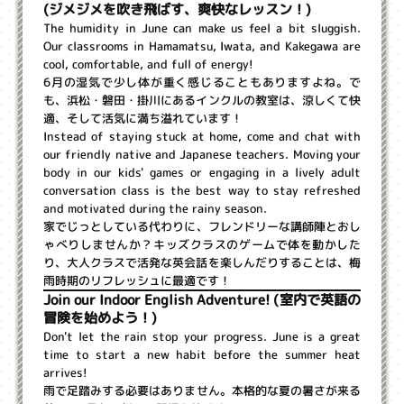
(ジメジメを吹き飛ばす、爽快なレッスン！)
The humidity in June can make us feel a bit sluggish.
Our classrooms in Hamamatsu, Iwata, and Kakegawa are
cool, comfortable, and full of energy!
6月の湿気で少し体が重く感じることもありますよね。で
も、浜松・磐田・掛川にあるインクルの教室は、涼しくて快
適、そして活気に満ち溢れています！
Instead of staying stuck at home, come and chat with
our friendly native and Japanese teachers. Moving your
body in our kids' games or engaging in a lively adult
conversation class is the best way to stay refreshed
and motivated during the rainy season.
家でじっとしている代わりに、フレンドリーな講師陣とおし
ゃべりしませんか？キッズクラスのゲームで体を動かした
り、大人クラスで活発な英会話を楽しんだりすることは、梅
雨時期のリフレッシュに最適です！
Join our Indoor English Adventure! (室内で英語の
冒険を始めよう！)
Don't let the rain stop your progress. June is a great
time to start a new habit before the summer heat
arrives!
雨で足踏みする必要はありません。本格的な夏の暑さが来る