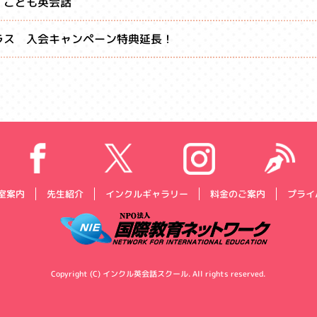
 こども英会話
ラス 入会キャンペーン特典延長！
プライ
インクルギャラリー
料金のご案内
室案内
先生紹介
Copyright (C) インクル英会話スクール. All rights reserved.